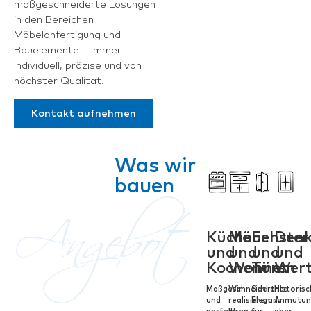
maßgeschneiderte Lösungen
in den Bereichen
Möbelanfertigung und
Bauelemente – immer
individuell, präzise und von
höchster Qualität.
Kontakt aufnehmen
Was wir
bauen
Angebot
Küchen
Möbel
Fenster
Den
und
und
und
und
Kochen
Wohnen
Türen
Wer
Maßgeschneidert
Wir
Schlichte
Historis
und
realisieren
Eleganz
Anmutun